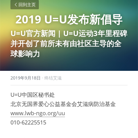
回到主页
2019 U=U发布新倡导
U=U
官方新闻 | U=U运动3年里程碑
并开创了前所未有由社区主导的全
球影响力
2019年9月18日
·
终结艾滋
U=U中国区秘书处
北京无国界爱心公益基金会艾滋病防治基金
www.lwb-ngo.org/uu
010-62225515