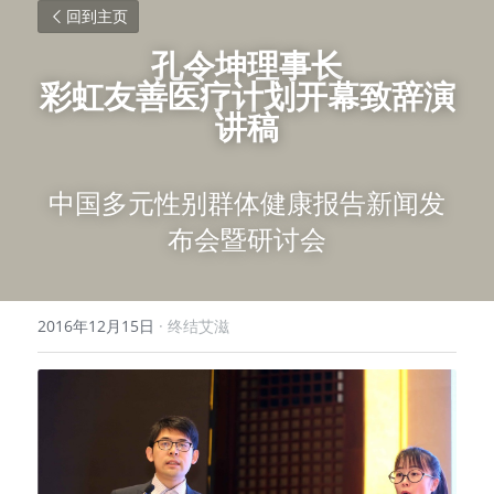
回到主页
孔令坤理事长
彩虹友善医疗计划开幕致辞演
讲稿
中国多元性别群体健康报告新闻发
布会暨研讨会
2016年12月15日
·
终结艾滋