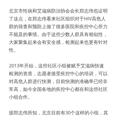
北京市性病和艾滋病防治协会会长郑志伟也证明
了这点，在郑志伟看来社区组织对于HIV高危人
群的筛查和预防上做了很多医院和疾控中心所力
不能及的事情。由于这些少数人群具有相似性，
大家聚集起来会有安全感，检测起来也更有针对
性。
2013年开始，这些社区小组被赋予艾滋病快速
检测的资质，志愿者接受疾控中心的培训，可以
对高危人群进行快测，目前快测的准确率已经非
常高，如今全国各地的疾控中心都在和这些社区
小组合作。
据郑志伟所知，北京目前有30个这样的小组，其