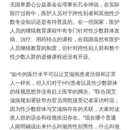
无国界爱心公益基金会理事长孔令坤说，在实际
医疗过程中，医护人员对于跨性别者和其他性少
数专业知识还是有待普及的。在一些国家，医护
人员的继续教育课程中有专门针对性少数群体发
病、治疗、用药特点的课程，在我国虽然有医护
人员继续教育的制度，但针对跨性别人群和整个
性少数人群的进修课程还没有开设。
“如今的医疗水平可以让艾滋病患者活得和正常
人一样长，但人们对于HIV患者以及性少数群体
的歧视思想并没有赶上医学的脚步。”联合国艾
滋病规划署驻华办官员周凯接受记者采访时说，
因为性少数群体与艾滋病存在的关联，大家对这
类人群的误会和歧视依旧存在。“现在哪个普通
人能明确说出来什么叫做跨性别男性，什么叫做