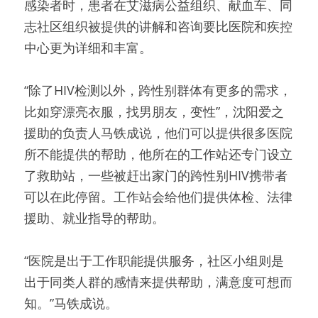
感染者时，患者在艾滋病公益组织、献血车、同
志社区组织被提供的讲解和咨询要比医院和疾控
中心更为详细和丰富。
“除了HIV检测以外，跨性别群体有更多的需求，
比如穿漂亮衣服，找男朋友，变性”，沈阳爱之
援助的负责人马铁成说，他们可以提供很多医院
所不能提供的帮助，他所在的工作站还专门设立
了救助站，一些被赶出家门的跨性别HIV携带者
可以在此停留。工作站会给他们提供体检、法律
援助、就业指导的帮助。
“医院是出于工作职能提供服务，社区小组则是
出于同类人群的感情来提供帮助，满意度可想而
知。”马铁成说。