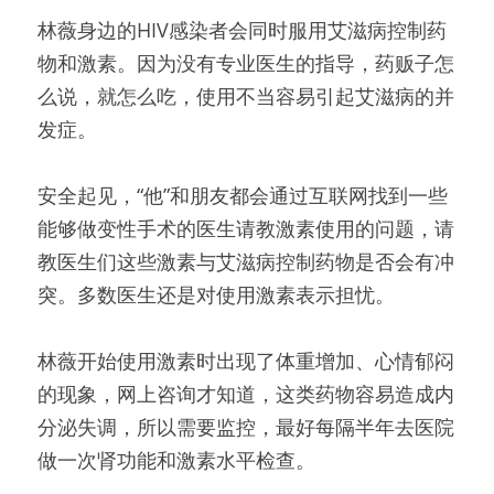
林薇身边的HIV感染者会同时服用艾滋病控制药
物和激素。因为没有专业医生的指导，药贩子怎
么说，就怎么吃，使用不当容易引起艾滋病的并
发症。
安全起见，“他”和朋友都会通过互联网找到一些
能够做变性手术的医生请教激素使用的问题，请
教医生们这些激素与艾滋病控制药物是否会有冲
突。多数医生还是对使用激素表示担忧。
林薇开始使用激素时出现了体重增加、心情郁闷
的现象，网上咨询才知道，这类药物容易造成内
分泌失调，所以需要监控，最好每隔半年去医院
做一次肾功能和激素水平检查。