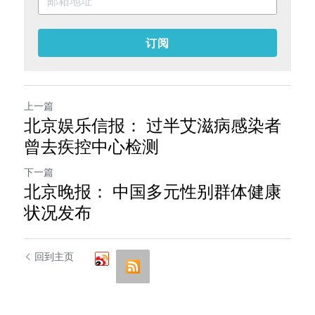
订阅
上一篇
北京娱乐信报： 过半艾滋病感染者
曾去疾控中心检测
下一篇
北京晚报： 中国多元性别群体健康
状况发布
回到主页