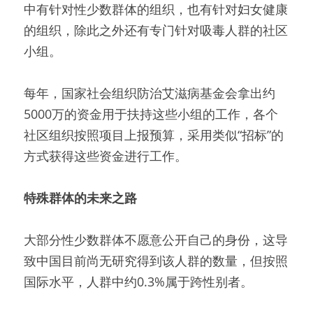
中有针对性少数群体的组织，也有针对妇女健康
的组织，除此之外还有专门针对吸毒人群的社区
小组。
每年，国家社会组织防治艾滋病基金会拿出约
5000万的资金用于扶持这些小组的工作，各个
社区组织按照项目上报预算，采用类似“招标”的
方式获得这些资金进行工作。
特殊群体的未来之路
大部分性少数群体不愿意公开自己的身份，这导
致中国目前尚无研究得到该人群的数量，但按照
国际水平，人群中约0.3%属于跨性别者。