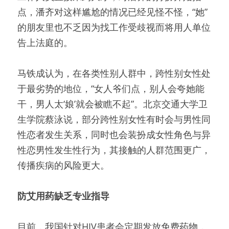
点，潘齐对这样尴尬的情况已经见怪不怪，“她”
的朋友里也不乏因为找工作受歧视而将用人单位
告上法庭的。
马铁成认为，在各类性别人群中，跨性别女性处
于最劣势的地位，“女人爷们点，别人会夸她能
干，男人太‘娘’就会被瞧不起”。北京交通大学卫
生学院蔡泳说，部分跨性别女性有时会与男性同
性恋者发生关系，同时也会装扮成女性角色与异
性恋男性发生性行为，其接触的人群范围更广，
传播疾病的风险更大。
防艾用药缺乏专业指导
目前，我国针对HIV患者会定期发放免费药物，