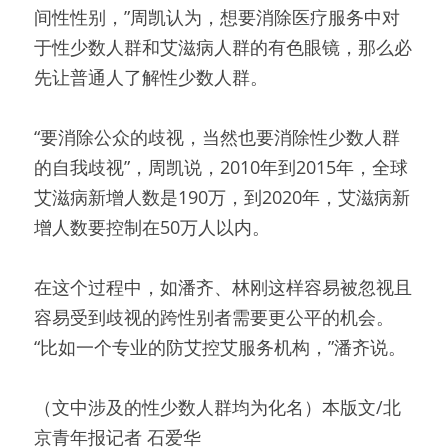
间性性别，”周凯认为，想要消除医疗服务中对
于性少数人群和艾滋病人群的有色眼镜，那么必
先让普通人了解性少数人群。
“要消除公众的歧视，当然也要消除性少数人群
的自我歧视”，周凯说，2010年到2015年，全球
艾滋病新增人数是190万，到2020年，艾滋病新
增人数要控制在50万人以内。
在这个过程中，如潘齐、林刚这样容易被忽视且
容易受到歧视的跨性别者需要更公平的机会。
“比如一个专业的防艾控艾服务机构，”潘齐说。
（文中涉及的性少数人群均为化名）本版文/北
京青年报记者 石爱华