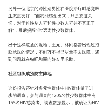
另外一位北京的跨性别男性在医院治疗时感觉医
生态度友好，“但我能感觉出来，只是态度关
切，对于跨性别人群和性少数人群并不真正了
解”，最后提醒“他”远离性少数群体。
出于这样尴尬的境地，王元、林刚都曾出现过拖
延就医的情况，不到万不得已尽量不去医院，遇
到问题就在贴吧和圈内好友里求助。
社区组织成预防主阵地
这份报告还针对多元性群体中HIV群体做了进一
步的调查，参与调查的1205名性少数群体中有
155名HIV感染者。调查数据显示，被确证为HIV