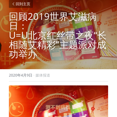
回到主页
回顾2019世界艾滋病
日：
U=U北京红丝带之夜“长
相随艾精彩”主题派对成
功举办
2020年4月9日
·
媒体报道