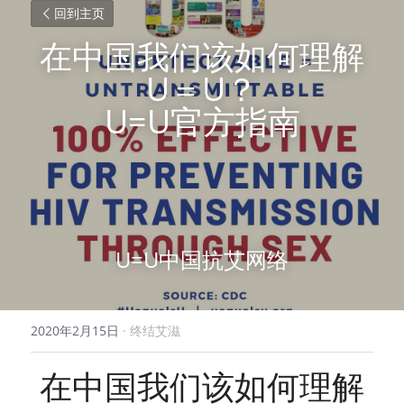
回到主页
在中国我们该如何理解
U＝U？
U=U官方指南
U=U中国抗艾网络
2020年2月15日
·
终结艾滋
在中国我们该如何理解