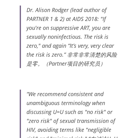
Dr. Alison Rodger (lead author of 
PARTNER 1 & 2) at AIDS 2018: "If 
you're on suppressive ART, you are 
sexually noninfectious. The risk is 
zero," and again “It’s very, very clear 
the risk is zero.” 非常非常清楚的风险
是零。（Partner项目的研究员）
“We recommend consistent and 
unambiguous terminology when 
discussing U=U such as "no risk" or 
"zero risk" of sexual transmission of 
HIV, avoiding terms like "negligible 