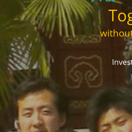
Tog
without
Inves