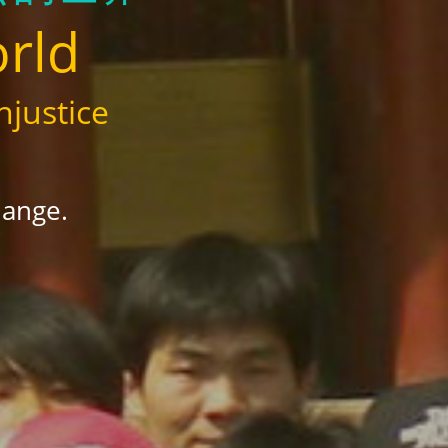
orld
njustice
hange.