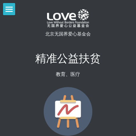
×
×
商品分类
博客分类
首页
所有商品分类
所有博客分类
北京无国界爱心基金会
关于我们
孩有希望
公益项目
机构介绍
精准公益扶贫
管治架构
扶贫济困
校园反霸凌
教育、医疗
核心精神
GYSD全球青年服务日
健康防艾
扶贫济困
工作机会
让爱传出去
孩有希望
新闻中心
中国艾滋病合作交流大会
青年成长
百万校园资助人计划
U=U社区抗艾协作网络
透明公益
GYSD全球青年服务日
HIV检测关怀服务
登录
捐款查询
发展教育
PrEP/PEP服务
制度年报
搜索