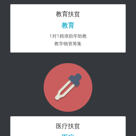
医疗社工在解放军总医院第五医学中心开展服
立即捐款
教育扶贫
务
公益捐赠
教育
加入我们
U=U测不到=不传染
1对1精准助学助教
教学物资筹集
多元性别健康状况报告
医疗扶贫